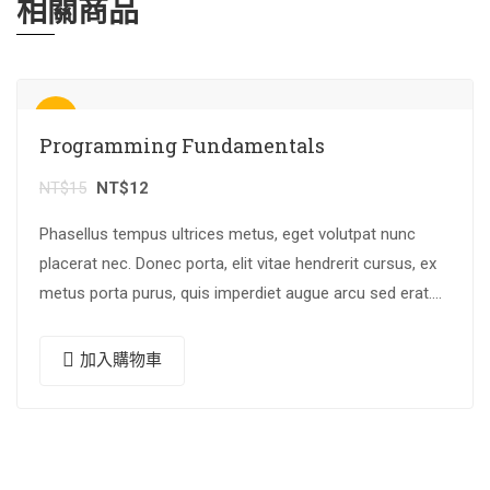
相關商品
特價
Programming Fundamentals
NT$
15
NT$
12
Phasellus tempus ultrices metus, eget volutpat nunc
placerat nec. Donec porta, elit vitae hendrerit cursus, ex
metus porta purus, quis imperdiet augue arcu sed erat.
Donec dignissim enim id…
加入購物車